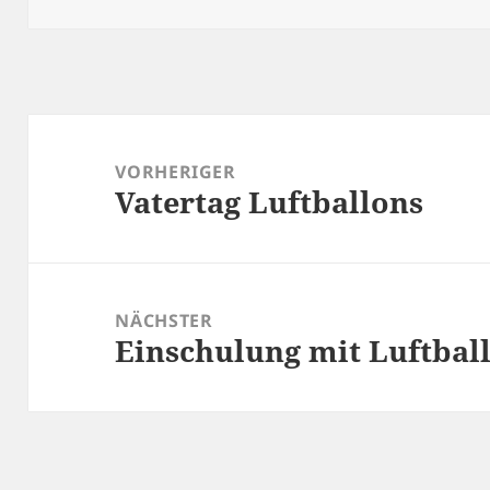
Beitragsnavigation
VORHERIGER
Vatertag Luftballons
Vorheriger
Beitrag:
NÄCHSTER
Einschulung mit Luftbal
Nächster
Beitrag: