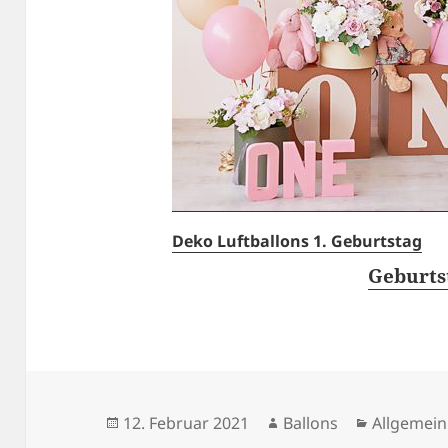
Deko Luftballons 1. Geburtstag
Geburts
Veröffentlicht
Autor
Kategorie
12. Februar 2021
Ballons
Allgemein
am