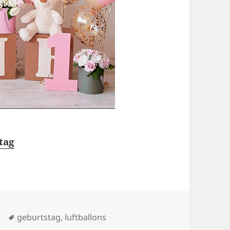
tag
n
Schlagwörter
geburtstag
,
luftballons